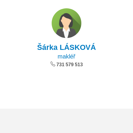
Šárka LÁSKOVÁ
makléř
731
579
513